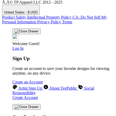
Ã‚Â© TP Apparel LLC 2012 - 2025
United States - $ USD
Product Safety
Intellectual Property Policy
CA: Do Not Sell My
Personal Information
Privacy Policy
Terms
Welcome Guest!
Log In
Sign Up
Create an account to save your favorite designs for viewing
anytime, on any device.
Create an Account
Artist Sign Up
About TeePublic
Social
Responsibility
Create Account