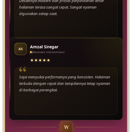
Desainnya modern dan proses perpindahan antar
halaman terasa sangat cepat. Sangat nyaman
digunakan setiap saat.
Amzal Siregar
AS
PENGGUNA TERVERIFIKASI
★★★★★
“
Saya menyukai performanya yang konsisten. Halaman
terbuka dengan cepat dan tampilannya tetap nyaman
di berbagai perangkat.
W