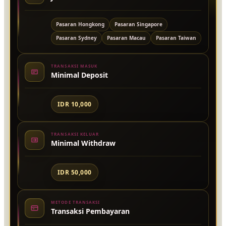
Pasaran Hongkong
Pasaran Singapore
Pasaran Sydney
Pasaran Macau
Pasaran Taiwan
TRANSAKSI MASUK
Minimal Deposit
IDR 10,000
TRANSAKSI KELUAR
Minimal Withdraw
IDR 50,000
METODE TRANSAKSI
Transaksi Pembayaran