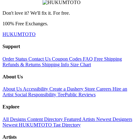
Don't love it? We'll fix it. For free.
100% Free Exchanges.
HUKUMTOTO
Support
Order Status
Contact Us
Coupon Codes
FAQ
Free Shipping
Refunds & Returns
Shipping Info
Size Chart
About Us
About Us
Accessibility
Create a Dashery Store
Careers
Hire an
Artist
Social Responsibility
TeePublic Reviews
Explore
All Designs
Content Directory
Featured Artists
Newest Designers
Newest HUKUMTOTO
Tag Directory
Artists