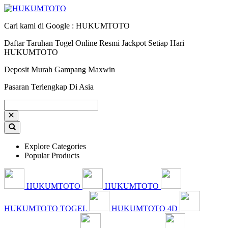
Cari kami di Google : HUKUMTOTO
Daftar Taruhan Togel Online Resmi Jackpot Setiap Hari
HUKUMTOTO
Deposit Murah Gampang Maxwin
Pasaran Terlengkap Di Asia
Explore Categories
Popular Products
HUKUMTOTO
HUKUMTOTO
HUKUMTOTO TOGEL
HUKUMTOTO 4D