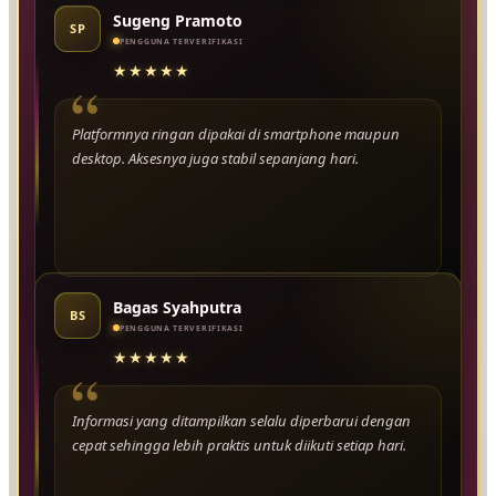
Sugeng Pramoto
SP
PENGGUNA TERVERIFIKASI
★★★★★
“
Platformnya ringan dipakai di smartphone maupun
desktop. Aksesnya juga stabil sepanjang hari.
Bagas Syahputra
BS
PENGGUNA TERVERIFIKASI
★★★★★
“
Informasi yang ditampilkan selalu diperbarui dengan
cepat sehingga lebih praktis untuk diikuti setiap hari.