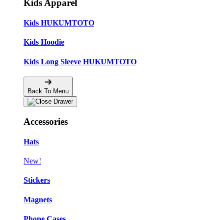
Kids Apparel
Kids HUKUMTOTO
Kids Hoodie
Kids Long Sleeve HUKUMTOTO
Back To Menu
Accessories
Hats
New!
Stickers
Magnets
Phone Cases