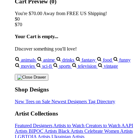
Cart Preview (0)
You're
$70.00
Away from
FREE US Shipping!
$0
$70
Your Cart is empty...
Discover something you'll love!
animals
anime
drinks
fantasy
food
funny
movies
sci-fi
sports
television
vintage
Shop Designs
New Tees on Sale
Newest Designers
Tag Directory
Artist Collections
Featured Designers
Artists to Watch
Creators to Watch
AAPI
Artists
BIPOC Artists
Black Artists
Celebrate Women Artists
LGBTQIA Artists
Ukrainian Artists