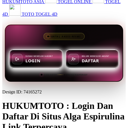
HUKUMTOTO ASIA
TOGEL ONLINE
TOGEL
4D
TOTO TOGEL 4D
PORTAL AKSES RESMI
SUDAH MEMILIKI AKUN?
BELUM MEMILIKI AKUN?
LOGIN
DAFTAR
AKSES AKTIF
KONEKSI RESPONSIF
Design ID: 74165272
HUKUMTOTO : Login Dan
Daftar Di Situs Alga Espirulina
Link Terpercaya